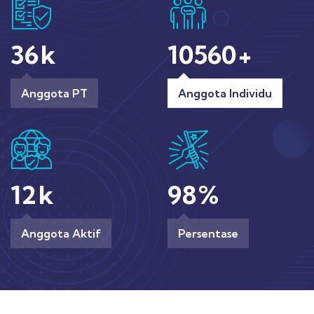
36
k
10560
+
Anggota PT
Anggota Individu
12
k
98
%
Anggota Aktif
Persentase